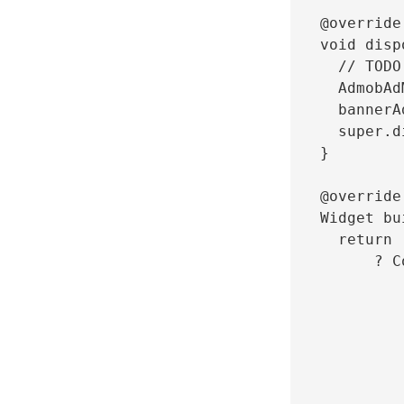
  @override

  void disp
    // TODO
    AdmobAd
    bannerA
    super.d
  }

  @override

  Widget bu
    return 
        ? C
           
           
           
           
           
           