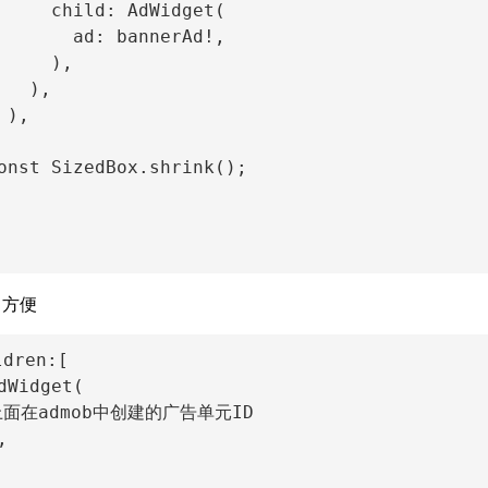
     child: AdWidget(

       ad: bannerAd!,

     ),

  ),

),

onst SizedBox.shrink();

常方便
dren:[

dWidget(

/上面在admob中创建的广告单元ID


