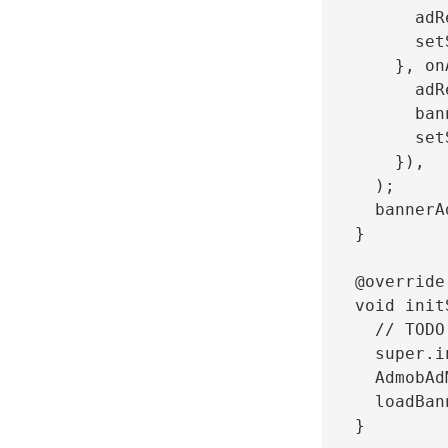
        adR
        set
      }, on
        adR
        ban
        set
      }),

    );

    bannerA
  }

  @override

  void init
    // TODO
    super.i
    AdmobAd
    loadBan
  }
