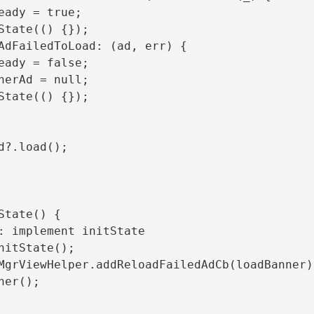
eady = true;

State(() {});

AdFailedToLoad: (ad, err) {

eady = false;

nerAd = null;

State(() {});

d?.load();

State() {

: implement initState

nitState();

MgrViewHelper.addReloadFailedAdCb(loadBanner);
ner();
