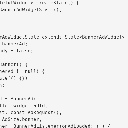
tefulWidget> createState() {

BannerAdWidgetState();

rAdWidgetState extends State<BannerAdWidget> {
 bannerAd;

ady = false;

Banner() {

nerAd != null) {

ate(() {});

;

d = BannerAd(

tId: widget.adId,

st: const AdRequest(),

 AdSize.banner,

ner: BannerAdListener(onAdLoaded: (_) {
