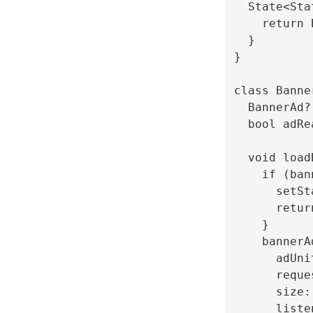
  State<Sta
    return 
  }

}

class Banne
  BannerAd?
  bool adRe
  void load
    if (ban
      setSt
      return
    }

    bannerA
      adUni
      reque
      size:
      liste