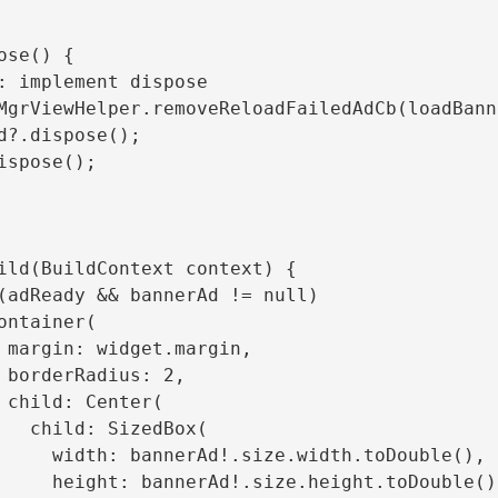
ose() {

: implement dispose

MgrViewHelper.removeReloadFailedAdCb(loadBanne
d?.dispose();

ispose();

ild(BuildContext context) {

(adReady && bannerAd != null)

ontainer(

 margin: widget.margin,

 borderRadius: 2,

 child: Center(

   child: SizedBox(

     width: bannerAd!.size.width.toDouble(),

     height: bannerAd!.size.height.toDouble(),