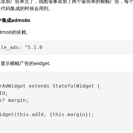
以添加广告单元了，我图省事添加了两个最简单的横幅广告，每
在代码集成的时候会用到。
中集成admobs
dmob的依赖。
示横幅广告的widget.
rAdWidget extends StatefulWidget {

d;

s? margin;

idget(this.adId, {this.margin});
