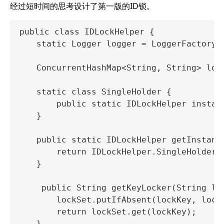
经过短时间的思考设计了第一版的ID锁。
public class IDLockHelper {

    static Logger logger = LoggerFactory.g
    ConcurrentHashMap<String, String> lock
    static class SingleHolder {

        public static IDLockHelper instanc
    }

    public static IDLockHelper getInstance
        return IDLockHelper.SingleHolder.i
    }

     public String getKeyLocker(String loc
        lockSet.putIfAbsent(lockKey, lockK
        return lockSet.get(lockKey);
