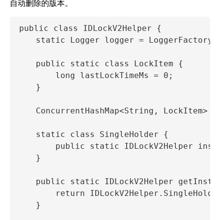
自动删除的版本。
public class IDLockV2Helper {

    static Logger logger = LoggerFactory.g
    public static class LockItem {

        long lastLockTimeMs = 0;

    }

    ConcurrentHashMap<String, LockItem> lo
    static class SingleHolder {

        public static IDLockV2Helper insta
    }

    public static IDLockV2Helper getInstan
        return IDLockV2Helper.SingleHolder
    }
