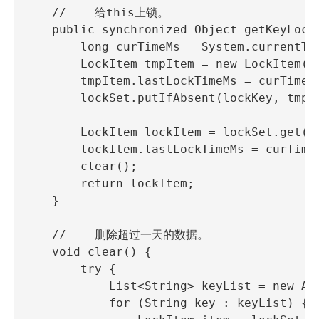
    //    给this上锁。

    public synchronized Object getKeyLocke
        long curTimeMs = System.currentTim
        LockItem tmpItem = new LockItem();
        tmpItem.lastLockTimeMs = curTimeMs
        lockSet.putIfAbsent(lockKey, tmpIt
        LockItem lockItem = lockSet.get(lo
        lockItem.lastLockTimeMs = curTimeM
        clear();

        return lockItem;

    }

    //    删除超过一天的数据。

    void clear() {

        try {

            List<String> keyList = new Arr
            for (String key : keyList) {
